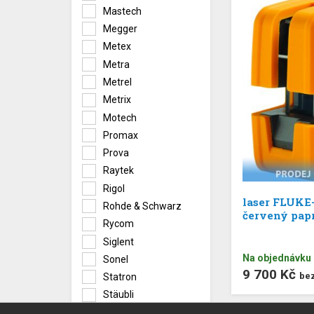
Mastech
Megger
Metex
Metra
Metrel
Metrix
Motech
Promax
Prova
Raytek
Rigol
laser FLUKE-
Rohde & Schwarz
červený pap
Rycom
Siglent
Na objednávku
Sonel
9 700 Kč
be
Statron
Stäubli
Summit