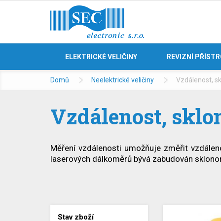
ELEKTRICKÉ VELIČINY
REVIZNÍ PŘÍST
Domů
Neelektrické veličiny
Vzdálenost, sk
Vzdálenost, sklo
Měření vzdálenosti umožňuje změřit vzdálen
laserových dálkoměrů bývá zabudován sklonom
Stav zboží