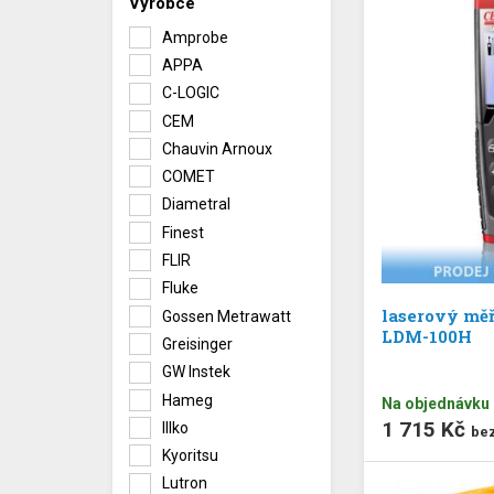
Výrobce
Amprobe
APPA
C-LOGIC
CEM
Chauvin Arnoux
COMET
Diametral
Finest
FLIR
Fluke
laserový mě
Gossen Metrawatt
LDM-100H
Greisinger
GW Instek
Hameg
Na objednávku
1 715 Kč
Illko
be
Kyoritsu
Lutron