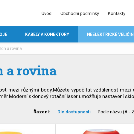
Úvod
Obchodní podmínky
Kontakty
ROJE
KABELY A KONEKTORY
NEELEKTRICKÉ VELIČIN
lon a rovina
n a rovina
ost mezi různými body.Můžete vypočítat vzdálenost mezi 
ěr.Moderní sklonový rotační laser umožňuje nastavení sklo
Řazení:
Dle dostupnosti
Podle názvu (A - 