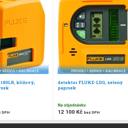
180LR, křížový,
detektor FLUKE-LDG, zelený
rsek
paprsek
Na objednávku
12 100 Kč
z DPH
bez DPH