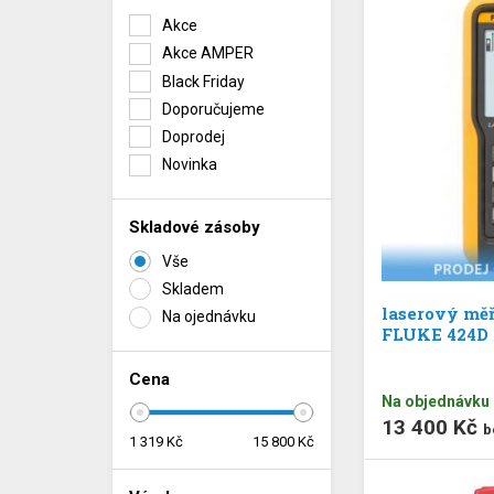
Akce
Akce AMPER
Black Friday
Doporučujeme
Doprodej
Novinka
Skladové zásoby
Vše
Skladem
laserový měř
Na ojednávku
FLUKE 424D
Cena
Na objednávku
13 400 Kč
b
1 319
Kč
15 800
Kč