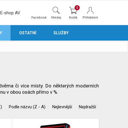
0
E-shop AV
Facebook
Hledej
Přihlášení
Y
OSTATNÍ
SLUŽBY
dvěma či více místy. Do některých moderních
nu v obou osách přímo v %.
Z)
Podle názvu (Z - A)
Nejlevnější
Nejdražší