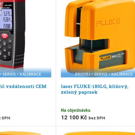
řič vzdálenosti CEM
laser FLUKE-180LG, křížový,
zelený paprsek
Na objednávku
12 100 Kč
z DPH
bez DPH