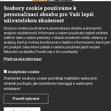
Soubory cookie používáme k
personalizaci obsahu pro Vaší lepší
uživatelskou zkušenost
Soubory cookie používáme k personalizaci obsahu a anonymní
analýze návštěvnosti. Informace o vašem používání našich stránek
tester baterií FLUKE BT521
sdílíme také s našimi partnery v oblasti sociálních médií, reklamy a
analýzy, kteří je mohou kombinovat s dalšími informacemi, které jste
jim poskytli, nebo které získali z vašeho používání jejich služeb.
Na objednávku
Kliknutím na tlačítko Povolit vše s tím souhlasíte.
136 760 Kč
bez DPH
Přejít na více informací
Analytické cookie
Copyright © 2022 - SEC electronic s.r.o.
Statistické soubory cookie pomáhají majitelům webových
Podmínky užití
stránek pochopit, jak návštěvníci interagují s webovými
Obchodní podmínky
stránkami.
Mapa stránek
Povolit vybrané