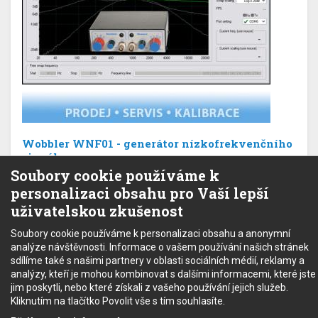
Wobbler WNF01 - generátor nízkofrekvenčního
signálu
Soubory cookie používáme k
personalizaci obsahu pro Vaší lepší
Na objednávku
uživatelskou zkušenost
8 000 Kč
bez DPH
Soubory cookie používáme k personalizaci obsahu a anonymní
analýze návštěvnosti. Informace o vašem používání našich stránek
sdílíme také s našimi partnery v oblasti sociálních médií, reklamy a
Copyright © 2022 - SEC electronic s.r.o.
analýzy, kteří je mohou kombinovat s dalšími informacemi, které jste
Podmínky užití
jim poskytli, nebo které získali z vašeho používání jejich služeb.
Kliknutím na tlačítko Povolit vše s tím souhlasíte.
Obchodní podmínky