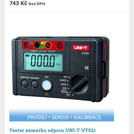
743 Kč
bez DPH
Tester zemního odporu UNI-T UT521