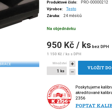
PRO-00000212
Produktové číslo:
Testo
Výrobce:
24 měsíců
Záruka:
Na objednávku
950 Kč / ks
bez DPH
1 150 Kč / ks
s DPH
Množství
VLOŽIT DO
ks
ks
Poskytujeme kalibra
akreditované kalibra
2356
POPTAT KALI