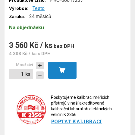
PRO-00017237
Produktové číslo:
Testo
Výrobce:
24 měsíců
Záruka:
Na objednávku
3 560 Kč / ks
bez DPH
4 308 Kč / ks
s DPH
Množství
ks
ks
Poskytujeme kalibraci měřících
přístrojů v naší akreditované
kalibrační laboratoři elektrických
veličin K 2356
POPTAT KALIBRACI