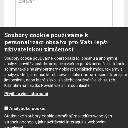
Soubory cookie používáme k
personalizaci obsahu pro Vaší lepší
uživatelskou zkušenost
Soubory cookie používáme k personalizaci obsahu a anonymní
analýze návštěvnosti. Informace o vašem používání našich stránek
sdílíme také s našimi partnery v oblasti sociálních médií, reklamy a
analýzy, kteří je mohou kombinovat s dalšími informacemi, které jste
jim poskytli, nebo které získali z vašeho používání jejich služeb.
Kliknutím na tlačítko Povolit vše s tím souhlasíte.
Přejít na více informací
Analytické cookie
Copyright © 2022 - SEC electronic s.r.o.
Statistické soubory cookie pomáhají majitelům webových
Podmínky užití
stránek pochopit, jak návštěvníci interagují s webovými
Obchodní podmínky