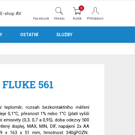
0
E-shop AV
Facebook
Hledej
Přihlášení
Y
OSTATNÍ
SLUŽBY
. FLUKE 561
í teploměr; rozsah bezkontaktního měření
pleje 0,1°C, přesnost 1% nebo 1°C (platí vyšší
 emisivity (0,3; 0,7 a 0,95), doba odezvy 500
ětlený displej, MAX, MIN, DIF, napájení 2x AA
, 179 x 163 x 51 mm, hmotnost 340gPOZN.: