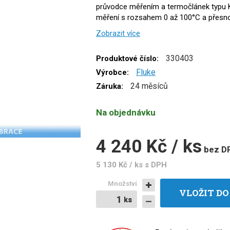
průvodce měřením a termočlánek typu 
měření s rozsahem 0 až 100°C a přesno
Zobrazit více
330403
Produktové číslo:
Fluke
Výrobce:
24 měsíců
Záruka:
Na objednávku
4 240 Kč / ks
bez D
5 130 Kč / ks
s DPH
Množství
VLOŽIT DO
ks
ks