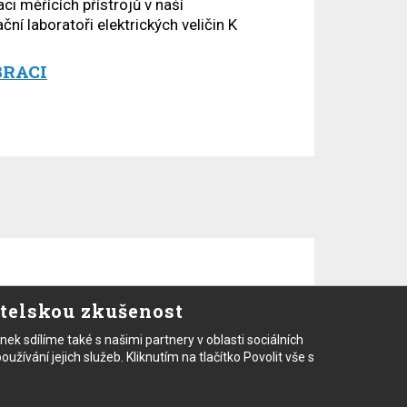
ci měřících přístrojů v naší
ční laboratoři elektrických veličin K
BRACI
displeje 0,1°C, přesnost 1% nebo 1°C (platí
atelskou zkušenost
dy II.; podsvětlený displej, MAX, MIN, DIF,
a termočlánek typu K se suchým zipem pro
 sdílíme také s našimi partnery v oblasti sociálních
užívání jejich služeb. Kliknutím na tlačítko Povolit vše s