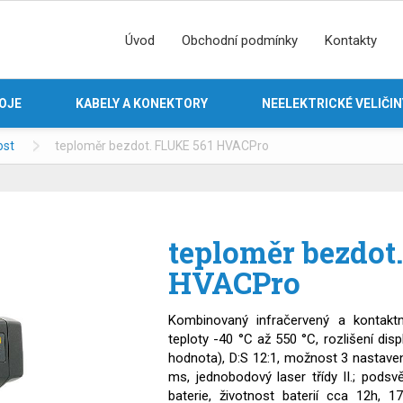
Úvod
Obchodní podmínky
Kontakty
ROJE
KABELY A KONEKTORY
NEELEKTRICKÉ VELIČIN
ost
teploměr bezdot. FLUKE 561 HVACPro
teploměr bezdot
HVACPro
Kombinovaný infračervený a kontaktn
teploty -40 °C až 550 °C, rozlišení dis
hodnota), D:S 12:1, možnost 3 nastavení
ms, jednobodový laser třídy II.; podsv
baterie, životnost baterií cca 12h