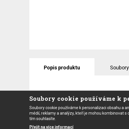
Popis produktu
Soubory
Kombinovaný infračervený a kontaktní teplomě
Soubory cookie používáme k pe
vyšší hodnota), D:S 12:1, možnost 3 nastavení 
napájení 2x AA baterie, životnost baterií 
Soubory cookie používáme k personalizaci obsahu a ano
možnost kontaktního měření s rozsahem 0 a
médií, reklamy a analýzy, kteří je mohou kombinovat s dal
tím souhlasíte.
Máte dotaz nebo se ch
datasheet
(74.96 KB)
Přejít na více informací