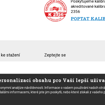
Poskytujeme kalibra
akreditované kalibra
2356
POPTAT KALI
 ke stažení
Zeptejte se
r; rozsah bezkontaktního měření teploty -40 °C až 550 °C, rozlišení 
rsonalizaci obsahu pro Vaší lepší uživ
emisivity (0,3; 0,7 a 0,95), doba odezvy 500 ms, jednobodový laser tří
cca 12h, 179 x 163 x 51 mm, hmotnost 340gPOZN.: průvodce měřením 
nymní analýze návštěvnosti. Informace o vašem používání našich stránek
ž 100°C a přesností 2,2% součástí dodávky
šími informacemi, které jste jim poskytli, nebo které získali z vašeho po
cete informovat?