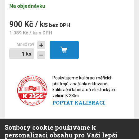
Na objednávku
900 Kč / ks
bez DPH
1 089 Kč / ks
s DPH
Množství
ks
ks
Poskytujeme kalibraci měřících
přístrojů v naší akreditované
kalibrační laboratoři elektrických
veličin K 2356
POPTAT KALIBRACI
Soubory cookie používáme k
personalizaci obsahu pro Vaší lepší
Popis
Soubory
Zeptejte