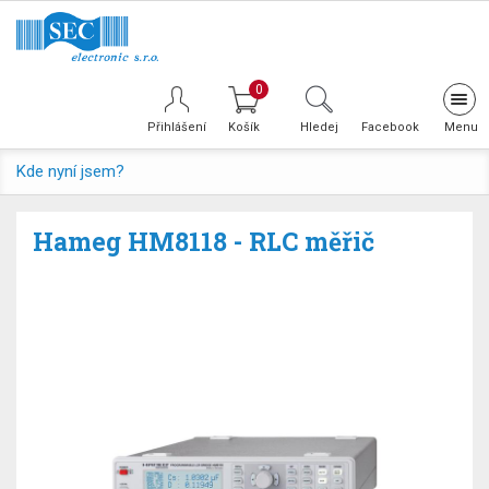
0
Tog
navi
Přihlášení
Hledej
Facebook
Kde nyní jsem?
Hameg HM8118 - RLC měřič