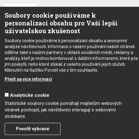
Popis
Soubory
Zeptejte
Soubory cookie používáme k
produktu
ke stažení
se
personalizaci obsahu pro Vaší lepší
uživatelskou zkušenost
RLC můstek, základní přesnost 0,05%; měření ve frekv.
rozsahu 20Hz až 200kHz; měření L, C, |Z|, R, X, |Y|, G, B, D,
Soubory cookie používáme k personalizaci obsahu a anonymní
Q, Q, Δ M, N; 12 krát za sekundu; paralelní a sériový mód;
analýze návštěvnosti. Informace o vašem používání našich stránek
nastavitelné předpětí pro měření kondenzátorů 40V; měření
sdílíme také s našimi partnery v oblasti sociálních médií, reklamy a
transformátorů; USB a RS232 v zákl. vybavení; GPIB na
analýzy, kteří je mohou kombinovat s dalšími informacemi, které jste
objednávku
jim poskytli, nebo které získali z vašeho používání jejich služeb.
Kliknutím na tlačítko Povolit vše s tím souhlasíte.
Máte dotaz nebo se chcete
datasheet
Přejít na více informací
(200.22 KB)
informovat?
Neváhejte se na nás obrátit!
Analytické cookie
Copyright © 2022 - SEC electronic s.r.o.
Statistické soubory cookie pomáhají majitelům webových
Odpovíme Vám do 24 hodin.
stránek pochopit, jak návštěvníci interagují s webovými
Vaše údaje nebudeme nikde zveřejňovat.
Podmínky užití
stránkami.
Obchodní podmínky
Mapa stránek
Povolit vybrané