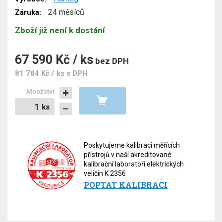
24 měsíců
Záruka:
Zboží již není k dostání
67 590 Kč / ks
bez DPH
81 784 Kč / ks
s DPH
Množství
ks
ks
Poskytujeme kalibraci měřících
přístrojů v naší akreditované
kalibrační laboratoři elektrických
veličin K 2356
POPTAT KALIBRACI