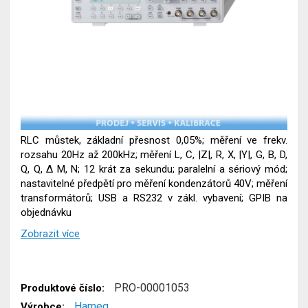
RLC můstek, základní přesnost 0,05%; měření ve frekv.
rozsahu 20Hz až 200kHz; měření L, C, |Z|, R, X, |Y|, G, B, D,
Q, Q, Δ M, N; 12 krát za sekundu; paralelní a sériový mód;
nastavitelné předpětí pro měření kondenzátorů 40V; měření
transformátorů; USB a RS232 v zákl. vybavení; GPIB na
objednávku
Zobrazit více
PRO-00001053
Produktové číslo:
Hameg
Výrobce: