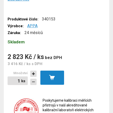
340153
Produktové číslo:
APPA
Výrobce:
24 měsíců
Záruka:
Skladem
2 823 Kč / ks
bez DPH
3 416 Kč / ks
s DPH
Množství
ks
ks
Poskytujeme kalibraci měřících
přístrojů v naší akreditované
kalibrační laboratoři elektrických