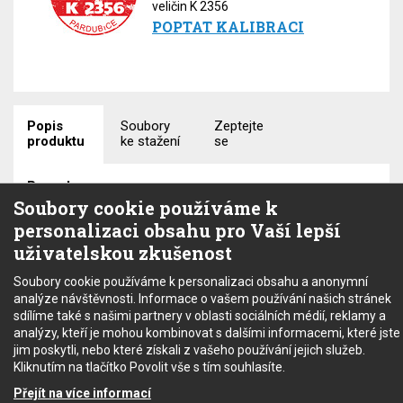
veličin K 2356
POPTAT KALIBRACI
Popis
Soubory
Zeptejte
produktu
ke stažení
se
Rozsahy
Soubory cookie používáme k
UAC: 3V - 750 V
personalizaci obsahu pro Vaší lepší
UDC: 300 mV - 1000 V
uživatelskou zkušenost
IAC/DC: 300 uA - 20 A
Soubory cookie používáme k personalizaci obsahu a anonymní
R: 300 Ω - 30 MΩ
analýze návštěvnosti. Informace o vašem používání našich stránek
sdílíme také s našimi partnery v oblasti sociálních médií, reklamy a
Digit 3 3/4, Uss 1000V, Iss 20A, Ust 750V, Ist 20A, R 30MΩ;
analýzy, kteří je mohou kombinovat s dalšími informacemi, které jste
True RMS, test diod
jim poskytli, nebo které získali z vašeho používání jejich služeb.
Kliknutím na tlačítko Povolit vše s tím souhlasíte.
Máte dotaz nebo se chcete
datasheet
(168.84 KB)
Přejít na více informací