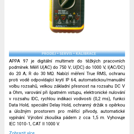
APPA 97 je digitální multimetr do těžkých pracovních
podmínek. Měří U(AC) do 750 V; U(DC) do 1000 V, I(AC/DC)
do 20 A; R do 30 MΩ. Nabízí měření True RMS, ochranu
proti vodě odpovídající krytí IP 64, automatickou/manuální
volbu rozsahů, velkou základní přesnost na rozsahu DC V
a Ohm, varování při špatném vstupu, elektronické nulování
v rozsahu IDC, rychlou indikaci vodivosti (0,2 ms), funkci
Data Hold, speciální Delay Hold, ochranný držák s opěrkou
a úložným prostorem pro měřící přívody, automatické
vypínání. Výrobní zkouška pádem z cca 1,5 m. Vyhovuje
IEC 1010-1, CAT II 1000 V.
Zobrazit více