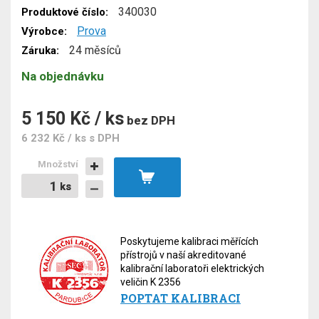
340030
Produktové číslo:
Prova
Výrobce:
24 měsíců
Záruka:
Na objednávku
5 150 Kč / ks
bez DPH
6 232 Kč / ks
s DPH
Množství
ks
ks
Poskytujeme kalibraci měřících
přístrojů v naší akreditované
kalibrační laboratoři elektrických
veličin K 2356
POPTAT KALIBRACI