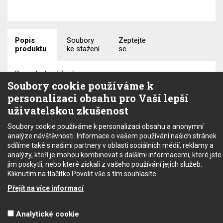
Popis
Soubory
Zeptejte
produktu
ke stažení
se
Rozsahy/rozlišení:
Soubory cookie používáme k
UAC: 400 V/0,1 V
IAC: 40 mA/10 uA; 400 mA/100 uA; 4 A/1 mA; 40 A/10 mA;
personalizaci obsahu pro Vaší lepší
50 A/100 mA; 60 A/100 mA
uživatelskou zkušenost
R: 400 Ω/0,1 Ω
Soubory cookie používáme k personalizaci obsahu a anonymní
Další funkce a parametry:
analýze návštěvnosti. Informace o vašem používání našich stránek
napájení: 2x baterie 1,5 V
sdílíme také s našimi partnery v oblasti sociálních médií, reklamy a
rozměry: 210 x 60 x 36 mm
analýzy, kteří je mohou kombinovat s dalšími informacemi, které jste
hmotnost: 200 g
jim poskytli, nebo které získali z vašeho používání jejich služeb.
Kliknutím na tlačítko Povolit vše s tím souhlasíte.
Máte dotaz nebo se chcete
CM-03 PROVA
(119.31 KB)
Přejít na více informací
informovat?
Neváhejte se na nás obrátit!
Analytické cookie
Copyright © 2022 - SEC electronic s.r.o.