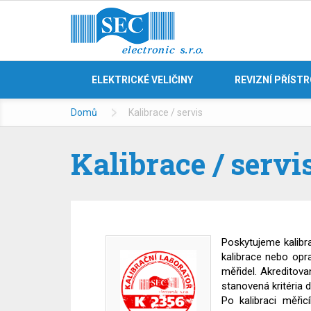
ELEKTRICKÉ VELIČINY
REVIZNÍ PŘÍST
Domů
Kalibrace / servis
Kalibrace / servi
Poskytujeme kalibra
kalibrace nebo opr
měřidel. Akreditova
stanovená kritéria
Po kalibraci měřicí