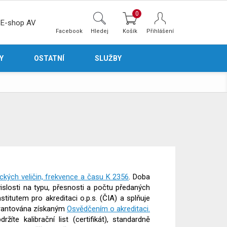
0
E-shop AV
Facebook
Hledej
Přihlášení
Y
OSTATNÍ
SLUŽBY
rických veličin, frekvence a času K 2356
. Doba
slosti na typu, přesnosti a počtu předaných
titutem pro akreditaci o.p.s. (ČIA) a splňuje
garantována získaným
Osvědčením o akreditaci.
žíte kalibrační list (certifikát), standardně