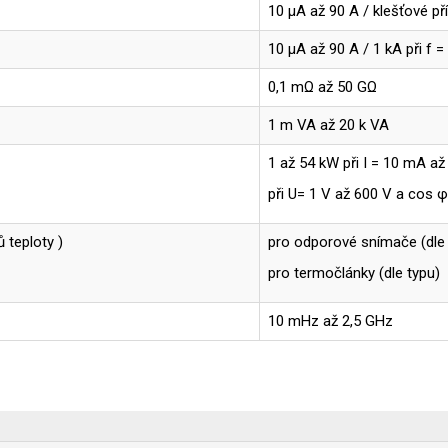
10 µA až 90 A / klešťové př
10 µA až 90 A / 1 kA při f 
0,1 mΩ až 50 GΩ
1 m VA až 20 k VA
1 až 54 kW při I = 10 mA až
při U= 1 V až 600 V a cos φ
 teploty )
pro odporové snímače (dle 
pro termočlánky (dle typu)
10 mHz až 2,5 GHz