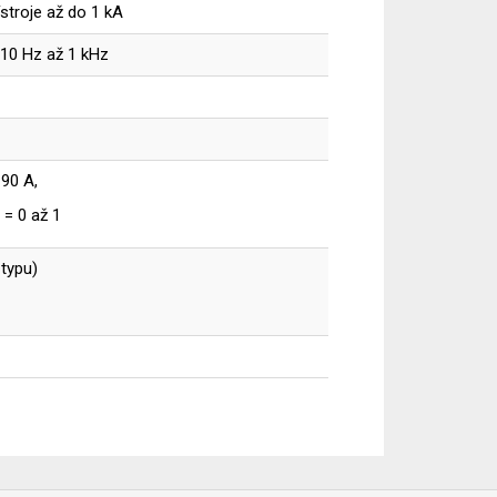
ístroje až do 1 kA
= 10 Hz až 1 kHz
 90 A,
 = 0 až 1
typu)