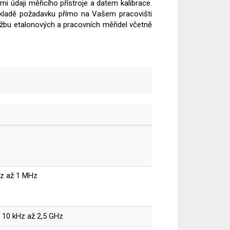
i údaji měřicího přístroje a datem kalibrace.
 základě požadavku přímo na Vašem pracovišti
ržbu etalonových a pracovních měřidel včetně
Hz až 1 MHz
 10 kHz až 2,5 GHz