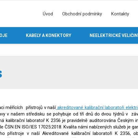
Úvod
Obchodní podmínky
Kontakty
ROJE
KABELY A KONEKTORY
NEELEKTRICKÉ VELIČIN
s
ci měřících přístrojů v naší
akreditované kalibrační laboratoři elekt
avy v našem středisku se pohybuje od tří dnů do dvou týdnů v závi
ná kalibrační laboratoř K 2356 je pravidelně auditorována Českým ins
 dle ČSN EN ISO/IES 17025:2018. Kvalita námi nabízených služeb je 
ho přístroje v naší Akreditované kalibrační laboratoři K 2356, obdr