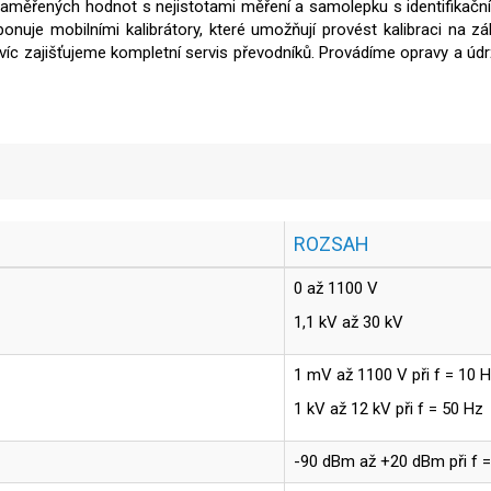
naměřených hodnot s nejistotami měření a samolepku s identifikačním
ponuje mobilními kalibrátory, které umožňují provést kalibraci na
víc zajišťujeme kompletní servis převodníků. Provádíme opravy a úd
ROZSAH
0 až 1100 V
1,1 kV až 30 kV
1 mV až 1100 V při f = 10 
1 kV až 12 kV při f = 50 Hz
-90 dBm až +20 dBm při f =