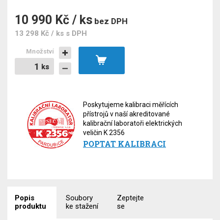
10 990 Kč / ks
bez DPH
13 298 Kč / ks
s DPH
Množství
ks
ks
Poskytujeme kalibraci měřících
přístrojů v naší akreditované
kalibrační laboratoři elektrických
veličin K 2356
POPTAT KALIBRACI
Popis
Soubory
Zeptejte
produktu
ke stažení
se