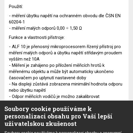
Použití:
- měření úbytku napětí na ochranném obvodu dle ČSN EN
60204-1
- měření malých odporů 0,00 ÷ 1,50 Ω
Funkce a vlastnosti přístroje:
- ALF 10 je přenosný mikroprocesorem řízený přístroj pro
měření malých odporů a úbytku napětí střídavým proudem
vyšším než 10A
- Měření je zahájeno po přiložení měřicích hrotů k
měřenému objektu a může být automaticky ukončeno
časovačem po uplynutí nastavené doby
- Na displeji zůstává zobrazena minimální hodnota odporu
nebo úbytku napětí
- Odpor měřicích vodičů je možno zakalibrovat
- Přístroj zobrazuje velikost měřicího proudu a akusticky i
Soubory cookie používáme k
opticky indikuje proud menší než 10 A
personalizaci obsahu pro Vaší lepší
- Lze nastavit průřez měřeného ochranného vodiče; při
měření úbytku napětí ALF 10 upozorní na případné
uživatelskou zkušenost
překročení povolených hodnot dle ČSN EN 60 204-1