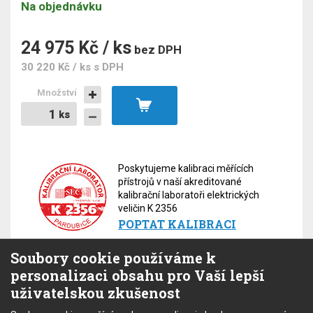
Na objednávku
24 975 Kč / ks
bez DPH
30 220 Kč / ks
s DPH
Množství
ks
ks
Poskytujeme kalibraci měřících
přístrojů v naší akreditované
kalibrační laboratoři elektrických
veličin K 2356
POPTAT KALIBRACI
Soubory cookie používáme k
personalizaci obsahu pro Vaší lepší
uživatelskou zkušenost
Soubory